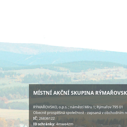
MÍSTNÍ AKČNÍ SKUPINA RÝMAŘOVS
RÝMAŘOVSKO, o.p.s. ; náměstí Míru 1; Rýmařov 795 01
Obecně prospěšná společnost - zapsaná v obchodním rej
IČ:
26836122
ID schránky:
4mwe4zm