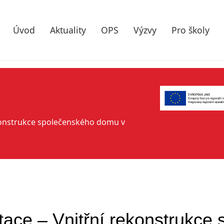
Úvod
Aktuality
OPS
Výzvy
Pro školy
konstrukce společenského domu v
ace – Vnitřní rekonstrukce