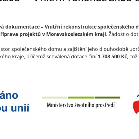
vá dokumentace – Vnitřní rekonstrukce společenského d
příprava projektů v Moravskoslezském kraji
. Žádost o do
ostor společenského domu a zajištění jeho dlouhodobě udrž
ého kraje, přičemž schválená dotace činí
1 708 500 Kč
, což