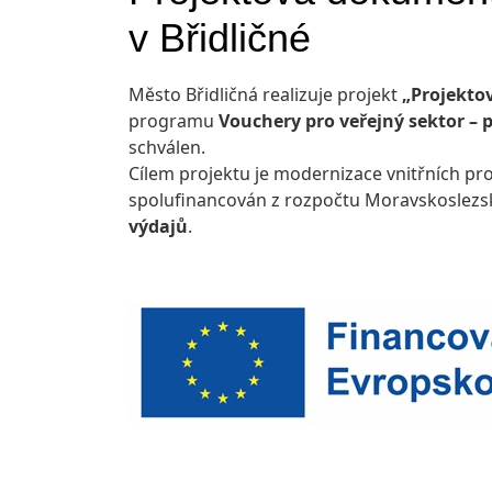
v Břidličné
Město Břidličná realizuje projekt
„Projekto
programu
Vouchery pro veřejný sektor – 
schválen.
Cílem projektu je modernizace vnitřních pr
spolufinancován z rozpočtu Moravskoslezsk
výdajů
.