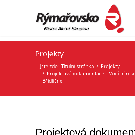
Projekty
Jste zde:
Titulní stránka
Projekty
Projektová dokumentace – Vnitřní re
Břidličné
Projektová dokument