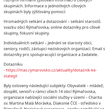
různými formami zjišťování informací o cílových
skupinách. Informace o jednotlivých cílových
skupinách byly zjišťovány pomocí:
Hromadných setkání a dotazování – setkání starostů
svazku obcí Rýmařovska, online dotazníky pro cílové
skupiny, fokusní skupiny.
Individuálních setkání – jednání se starosty obcí,
seniory, rodiči, zástupci neziskových organizací. Email s
dotazníky pro spolupracující organizace a žadatele.
Dotazníku
-
https://mas.rymarovsko.cz/aktuality/dotaznik-ke-
stategii
Byly osloveny následující subjekty: Obyvatelé – mládež,
dospělí, senioři v rámci všech 14 obcí Rýmařovska,
organizace nabízející sociální služby v území – Charita
sv. Martina Malá Morávka, Diakonie ČCE - středisko v