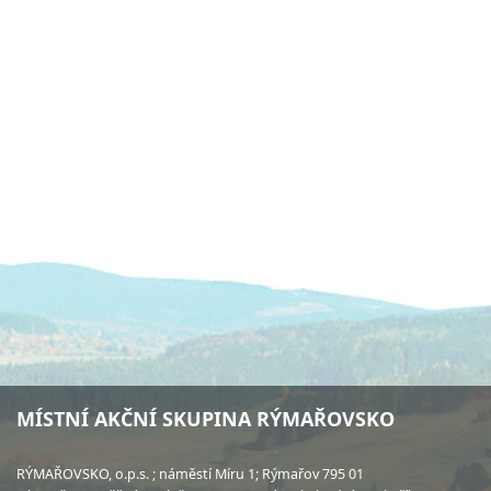
MÍSTNÍ AKČNÍ SKUPINA RÝMAŘOVSKO
RÝMAŘOVSKO, o.p.s. ; náměstí Míru 1; Rýmařov 795 01