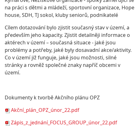
Rýmařově, Neziskové organizace - spolky zaměřující se
na práci s dětmi a mládeží, sportovní organizace, Hope
house, SDH, TJ sokol, kluby seniorů, podnikatelé
Cílem dotazování bylo zjistit současný stav v území, a
především jeho kapacity. Zjistit detailněji informace o
aktérech v území – současná situace - jaké jsou
problémy a potřeby, jaké byly dosavadní akce/aktivity.
Co v území již funguje, jaké jsou možnosti, silné
stránky a rovněž společné znaky napříč obcemi v
území.
Dokumenty k tvorbě Akčního plánu OPZ
Akční_plán_OPZ_únor_22.pdf
Zápis_z_jednání_FOCUS_GROUP_únor_22.pdf