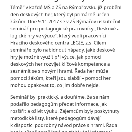
Téměř v každé MŠ a ZŠ na Rýmařovsku již proběhl
den deskových her, který byl primárně určen
žákům. Dne 9.11.2017 se v ZŠ Rýmařov uskutečnil
seminář pro pedagogické pracovníky „Deskové a
logické hry ve výuce“, který vedli pracovníci
Hracího deskového centra LEGIE, z.s. Cílem
semináře bylo nabídnout nápady, jaké deskové
hry je možné využít při výuce, jak pomocí
deskových her rozvíjet klíčové kompetence a
seznámit se s novými hrami. Řada her může
pomoci žákům, kteří jsou slabší – pomocí her
mohou opakovat to, co jim dobře nejde.
Seminář byl praktický, a doufáme, že se nám
podařilo pedagogům předat informace, jak
rozšířit a oživit výuku. Zájemcům byly poskytnuty
metodické listy, které pedagogům dávají
k dispozici podrobný návod práce s hrami. Řada