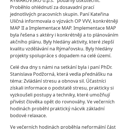
RÝMAŘOVSKO o.p.s.“ podařily uskutečnit.
Proběhlo ohlédnutí za dosavadní prací
jednotlivých pracovních skupin. Paní Kateřina
Uličná informovala o výzvách OP VVV, konkrétněji
MAP II a Implementace MAP. Implementace MAP
byla řešena s aktéry i konkrétněji a to plánováním
akčního plánu. Byly hledány aktivity, které zlepší
kvalitu vzdělávání na Rýmařovsku. Byly hledány
projekty spolupráce s dopadem na celé území.
Celé dva dny s námi na setkání byla i paní PhDr.
Stanislava Podžorná, která vedla přednášku na
téma: Zvládání stresu a obnova sil. Účastníci
získali informace o podstatě stresu, prakticky si
vyzkoušeli postupy a techniky, které umožňují
přivést člověka opět do rovnováhy. Ve večerních
hodinách proběhl praktický nácvik základní
bodové relaxace.
Ve večerních hodinách proběhla neformální část