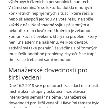
výběrových řízeních a personálních auditech.
V rámci semináře se lektorka dotkla mnohých
konkrétních nepříjemných situací, které řeší, a
nebo již alespoň jednou v životě řešil, nejspíše
každý z nás. Není snadné vyjít s příjemným a
nekonfliktním člověkem. Uměním je zvládnout
komunikaci s člověkem, který má problém, který
není „naladěn“ na naši vlnu. Velikou devizou
setkání byl také poznání, že většina z přítomných
musí řešit podobné problémy, zbytečně se trápí
tím, za co třeba ani sami nemohou.
Manažerské dovednosti pro
širší vedení
Dne 16.2.2018 se v prostorách zasedací místnosti
místní akční skupiny uskutečnil vzdělávací
interaktivní seminář na téma „Manažerské
dovednosti pro širší vedení“. Hlavními tématy bylo