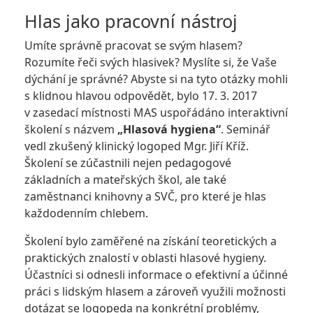
Hlas jako pracovní nástroj
Umíte správně pracovat se svým hlasem?
Rozumíte řeči svých hlasivek? Myslíte si, že Vaše
dýchání je správné? Abyste si na tyto otázky mohli
s klidnou hlavou odpovědět, bylo 17. 3. 2017
v zasedací místnosti MAS uspořádáno interaktivní
školení s názvem
„Hlasová hygiena“
. Seminář
vedl zkušený klinický logoped Mgr. Jiří Kříž.
Školení se zúčastnili nejen pedagogové
základních a mateřských škol, ale také
zaměstnanci knihovny a SVČ, pro které je hlas
každodenním chlebem.
Školení bylo zaměřené na získání teoretických a
praktických znalostí v oblasti hlasové hygieny.
Účastníci si odnesli informace o efektivní a účinné
práci s lidským hlasem a zároveň využili možnosti
dotázat se logopeda na konkrétní problémy,