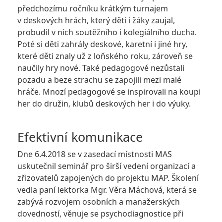
předchozímu ročníku krátkým turnajem
v deskových hrách, který děti i žáky zaujal,
probudil v nich soutěžního i kolegiálního ducha.
Poté si děti zahrály deskové, karetní i jiné hry,
které děti znaly už z loňského roku, zároveň se
naučily hry nové. Také pedagogové nezůstali
pozadu a beze strachu se zapojili mezi malé
hráče. Mnozí pedagogové se inspirovali na koupi
her do družin, klubů deskových her i do výuky.
Efektivní komunikace
Dne 6.4.2018 se v zasedací místnosti MAS
uskutečnil seminář pro širší vedení organizací a
zřizovatelů zapojených do projektu MAP. Školení
vedla paní lektorka Mgr. Věra Máchová, která se
zabývá rozvojem osobních a manažerských
dovedností, věnuje se psychodiagnostice při