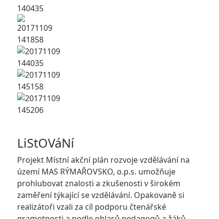
LiStOVáNí
Projekt Místní akční plán rozvoje vzdělávání na
území MAS RÝMAŘOVSKO, o.p.s. umožňuje
prohlubovat znalosti a zkušenosti v širokém
zaměření týkající se vzdělávání. Opakovaně si
realizátoři vzali za cíl podporu čtenářské
gramotnosti a podle ohlasů pedagogů a žáků