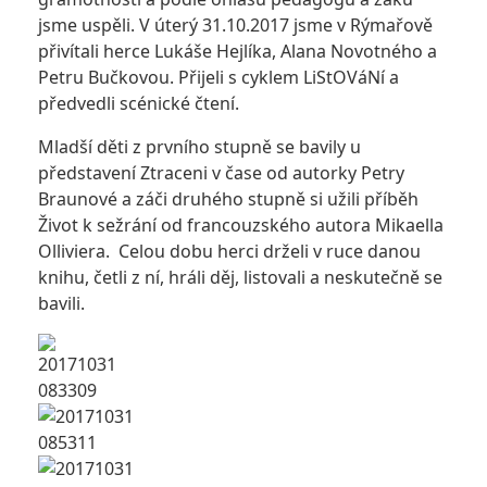
jsme uspěli. V úterý 31.10.2017 jsme v Rýmařově
přivítali herce Lukáše Hejlíka, Alana Novotného a
Petru Bučkovou. Přijeli s cyklem LiStOVáNí a
předvedli scénické čtení.
Mladší děti z prvního stupně se bavily u
představení Ztraceni v čase od autorky Petry
Braunové a záči druhého stupně si užili příběh
Život k sežrání od francouzského autora Mikaella
Olliviera. Celou dobu herci drželi v ruce danou
knihu, četli z ní, hráli děj, listovali a neskutečně se
bavili.