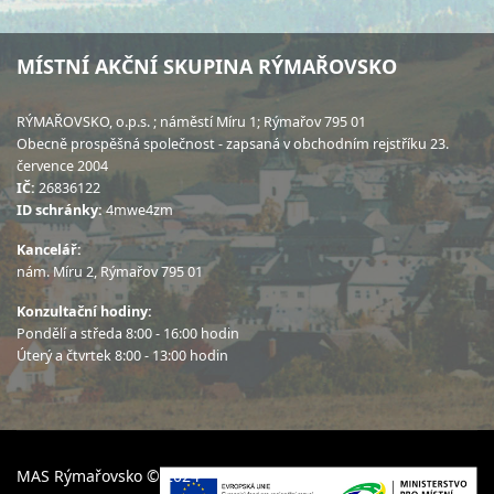
MÍSTNÍ AKČNÍ SKUPINA RÝMAŘOVSKO
RÝMAŘOVSKO, o.p.s. ; náměstí Míru 1; Rýmařov 795 01
Obecně prospěšná společnost - zapsaná v obchodním rejstříku 23.
července 2004
IČ:
26836122
ID schránky:
4mwe4zm
Kancelář:
nám. Míru 2, Rýmařov 795 01
Konzultační hodiny:
Pondělí a středa 8:00 - 16:00 hodin
Úterý a čtvrtek 8:00 - 13:00 hodin
MAS Rýmařovsko © 2024