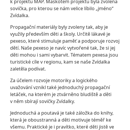
k projektu MAP. Maskotem projektu byla zvolena
sovička, pro kterou se nám velice líbilo „jméno“
Zvídalka.
Propagační materiály byly zvoleny tak, aby je
využily především děti a školy. Určitě lákavé je
pexeso, které stimuluje paměť a podporuje rozvoj
dětí. Naše pexeso je navíc vytvořené tak, že si jej
děti mohou i sami vybarvit. Tématem pexesa jsou
turistické cíle v regionu, kam se naše Zvídalka
zaletěla podívat.
Za účelem rozvoje motoriky a logického
uvažování vznikl také jednoduchý propagační
letáček, na kterém je ztvárněno bludiště a děti
v něm sbírají sovičky Zvídalky.
Jednoduchá a poutavá je také záložka do knihy,
která je oboustranná a děti motivuje téměř ke
všemu. Praktické je i pravítko, které děti jistě ve