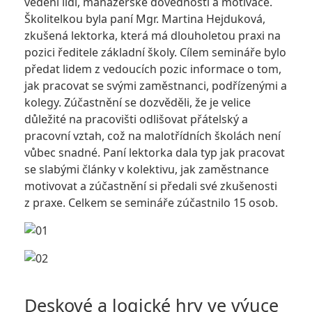
vedení lidí, manažerské dovednosti a motivace.
Školitelkou byla paní Mgr. Martina Hejduková,
zkušená lektorka, která má dlouholetou praxi na
pozici ředitele základní školy. Cílem semináře bylo
předat lidem z vedoucích pozic informace o tom,
jak pracovat se svými zaměstnanci, podřízenými a
kolegy. Zúčastnění se dozvěděli, že je velice
důležité na pracovišti odlišovat přátelský a
pracovní vztah, což na malotřídních školách není
vůbec snadné. Paní lektorka dala typ jak pracovat
se slabými články v kolektivu, jak zaměstnance
motivovat a zúčastnění si předali své zkušenosti
z praxe. Celkem se semináře zúčastnilo 15 osob.
Deskové a logické hry ve výuce