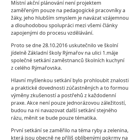
Místní akční plánování není projektem
zaměřeným pouze na pedagogické pracovníky a
žáky, jeho hlubším smyslem je navázat vzájemnou
a dlouhodobou spolupráci mezi všemi články
zapojenými do procesu vzdělávání.
Proto se dne 28.10.2016 uskutečnilo ve školní
jídelně Základní školy Rýmařov na ulici 1.máje
společné setkání zaměstnanců školních kuchyní
z celého Rýmařovska.
Hlavní myšlenkou setkání bylo prohloubit znalosti
a praktické dovednosti zúčastněných a to formou
výměny zkušeností a postřehů z každodenní
praxe. Akce není pouze jednorázovou záležitostí,
budou na ni navazovat další setkání stejného
rázu, měnit se bude pouze tématika.
První setkání se zaměřilo na téma ryby a zelenina,
která jsou obecně ne příliš oblíbenými pokrmy na