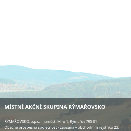
MÍSTNÍ AKČNÍ SKUPINA RÝMAŘOVSKO
RÝMAŘOVSKO, o.p.s. ; náměstí Míru 1; Rýmařov 795 01
Obecně prospěšná společnost - zapsaná v obchodním rejstříku 23.